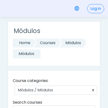
Skip to main content
Log in
Módulos
Home
Courses
Módulos
Módulos
Course categories:
Search courses