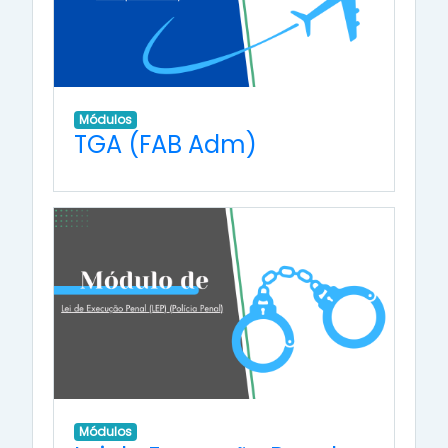
Módulos
TGA (FAB Adm)
Módulos