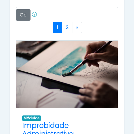
Go
(current)
Next
1
2
»
Módulos
Improbidade
Administrativa