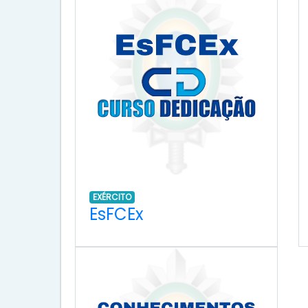
EXÉRCITO
EsFCEx